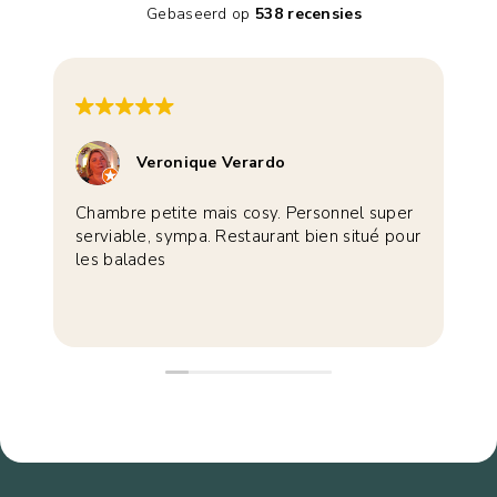
Gebaseerd op
538 recensies
Veronique Verardo
Chambre petite mais cosy. Personnel super
M
serviable, sympa. Restaurant bien situé pour
g
les balades
V
R
v
L
g
A
V
P
B