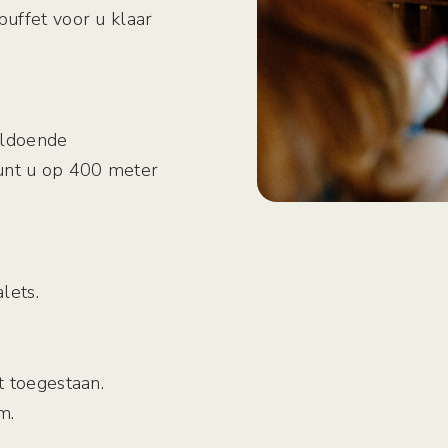
buffet voor u klaar
voldoende
unt u op 400 meter
alets.
t toegestaan.
m.