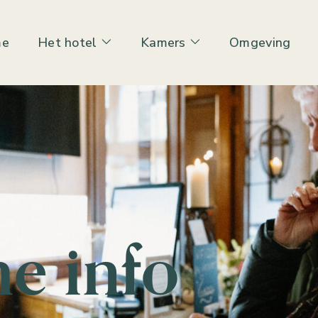
me
Het hotel
Kamers
Omgeving
he info