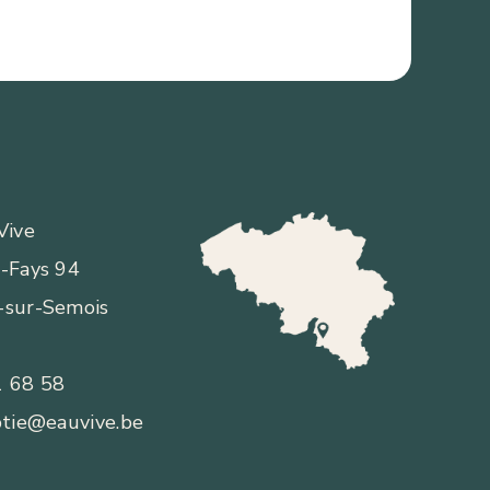
Vive
t-Fays 94
-sur-Semois
1 68 58
ptie@eauvive.be