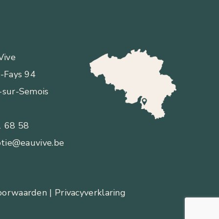
Vive
t-Fays 94
-sur-Semois
1 68 58
ptie@eauvive.be
oorwaarden
| Privacyverklaring