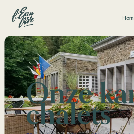
Hom
Onze ka
chalets