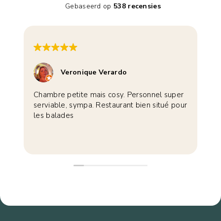
Gebaseerd op
538 recensies
Veronique Verardo
Chambre petite mais cosy. Personnel super
M
serviable, sympa. Restaurant bien situé pour
g
les balades
V
R
v
L
g
A
V
P
B